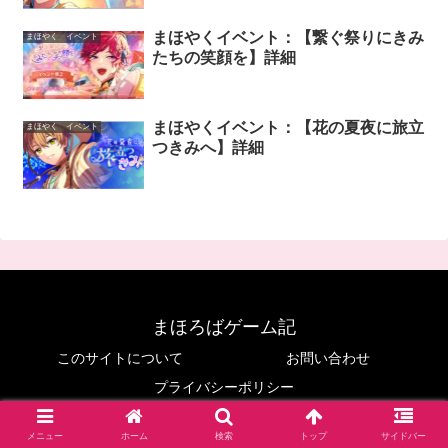
まほやくイベント：【繋ぐ祭りにきみ
まほやく イベント
たちの笑顔を】詳細
まほやくイベント：【花の夏夜に旅立
まほやく イベント
つきみへ】詳細
まほろばゲーム記
このサイトについて
お問い合わせ
プライバシーポリシー
© 2020 まほろばゲーム記.
メニュー
ホーム
検索
トップ
サイドバー