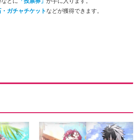
時などに
「投票券」
が手に入ります。
石・ガチャチケット
などが獲得できます。