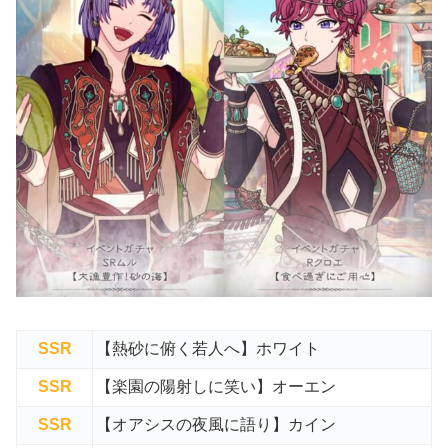
SSR
【熱砂に俯く若人へ】ホワイト
SSR
【楽園の陽射しに笑い】オーエン
SSR
【オアシスの夜風に語り】カイン