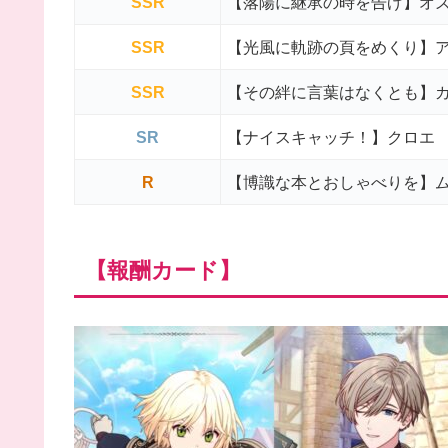
SSR
【落陽に継承の時を告げ】オ
SSR
【光風に軌跡の頁をめくり】
SSR
【その絆に言葉はなくとも】
SR
【ナイスキャッチ！】クロエ
R
【博識な本とおしゃべりを】
【報酬カード】