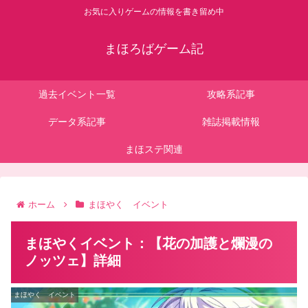
お気に入りゲームの情報を書き留め中
まほろばゲーム記
過去イベント一覧
攻略系記事
データ系記事
雑誌掲載情報
まほステ関連
ホーム
まほやく イベント
まほやくイベント：【花の加護と爛漫の
ノッツェ】詳細
まほやく イベント