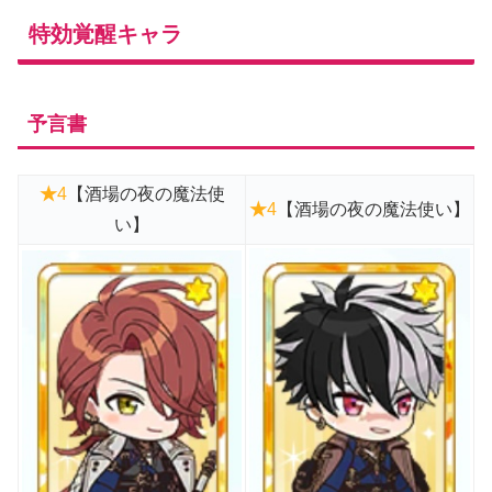
特効覚醒キャラ
予言書
★
4
【酒場の夜の魔法使
★
4
【酒場の夜の魔法使い】
い】