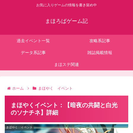
お気に入りゲームの情報を書き留め中
まほろばゲーム記
過去イベント一覧
攻略系記事
データ系記事
雑誌掲載情報
まほステ関連
ホーム
まほやく イベント
まほやくイベント：【暗夜の共闘と白光
のソナチネ】詳細
まほやく イベント