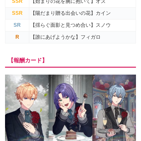
SSR
【始まりの花を腕に抱いて】オズ
SSR
【陽だまり贈る出会いの花】カイン
SR
【揺らぐ面影と見つめ合い】スノウ
R
【誰にあげようかな】フィガロ
【報酬カード】