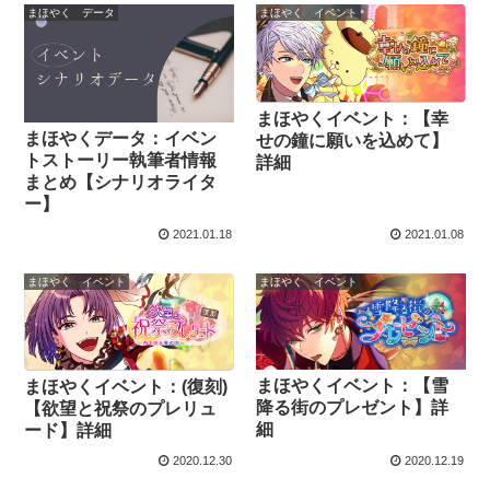
まほやく データ
まほやく イベント
まほやくイベント：【幸
まほやくデータ：イベン
せの鐘に願いを込めて】
トストーリー執筆者情報
詳細
まとめ【シナリオライタ
ー】
2021.01.18
2021.01.08
まほやく イベント
まほやく イベント
まほやくイベント：【雪
まほやくイベント：(復刻)
降る街のプレゼント】詳
【欲望と祝祭のプレリュ
細
ード】詳細
2020.12.30
2020.12.19