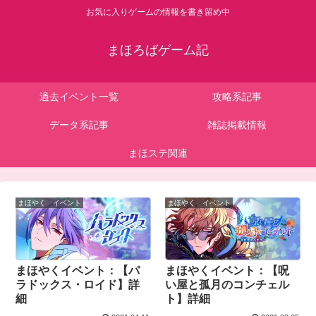
お気に入りゲームの情報を書き留め中
まほろばゲーム記
過去イベント一覧
攻略系記事
データ系記事
雑誌掲載情報
まほステ関連
まほやく イベント
まほやく イベント
まほやくイベント：【パ
まほやくイベント：【呪
ラドックス・ロイド】詳
い屋と孤月のコンチェル
細
ト】詳細