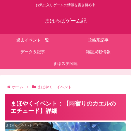
お気に入りゲームの情報を書き留め中
まほろばゲーム記
過去イベント一覧
攻略系記事
データ系記事
雑誌掲載情報
まほステ関連
ホーム
まほやく イベント
まほやくイベント：【雨宿りのカエルの
エチュード】詳細
まほやく イベント