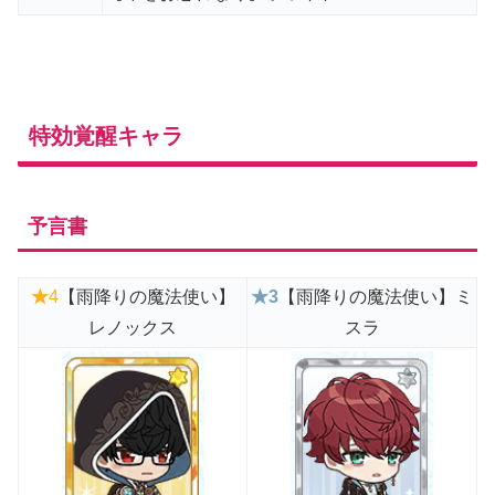
特効覚醒キャラ
予言書
★
4
【雨降りの魔法使い】
★3
【雨降りの魔法使い】ミ
レノックス
スラ