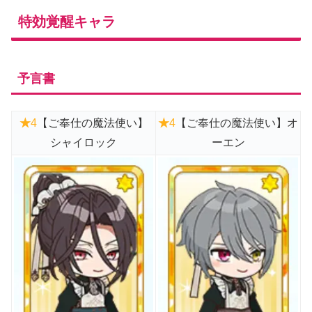
特効覚醒キャラ
予言書
★
4
【ご奉仕の魔法使い】
★
4
【ご奉仕の魔法使い】オ
シャイロック
ーエン