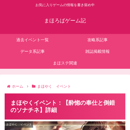
お気に入りゲームの情報を書き留め中
まほろばゲーム記
過去イベント一覧
攻略系記事
データ系記事
雑誌掲載情報
まほステ関連
ホーム
まほやく イベント
まほやくイベント：【酔惚の奉仕と倒錯
のソナチネ】詳細
まほやく イベント