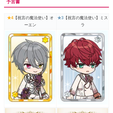
予言書
★
4
【祝言の魔法使い】オ
★3
【祝言の魔法使い】ミス
ーエン
ラ