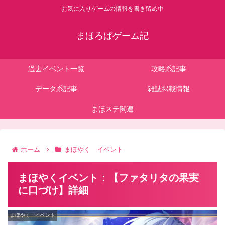
お気に入りゲームの情報を書き留め中
まほろばゲーム記
過去イベント一覧
攻略系記事
データ系記事
雑誌掲載情報
まほステ関連
ホーム
まほやく イベント
まほやくイベント：【ファタリタの果実
に口づけ】詳細
まほやく イベント