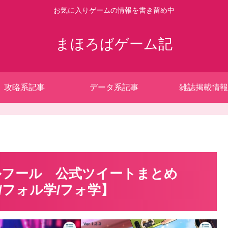
お気に入りゲームの情報を書き留め中
まほろばゲーム記
攻略系記事
データ系記事
雑誌掲載情報
リルフール 公式ツイートまとめ
/フォル学/フォ学】