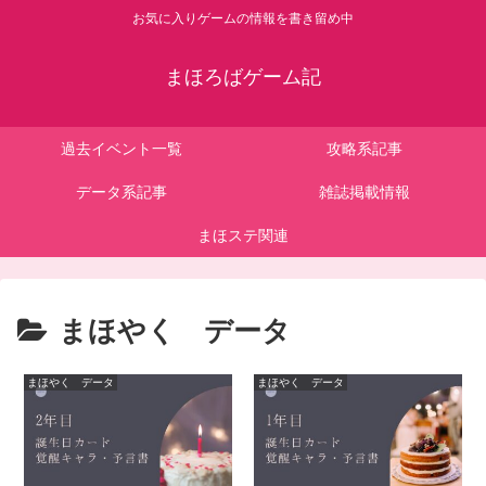
お気に入りゲームの情報を書き留め中
まほろばゲーム記
過去イベント一覧
攻略系記事
データ系記事
雑誌掲載情報
まほステ関連
まほやく データ
まほやく データ
まほやく データ