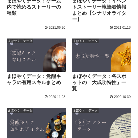
まほやくデータ：ゲーム
まほやくデータ：イベン
内で読めるストーリーの
トストーリー執筆者情報
種類
まとめ【シナリオライタ
ー】
2021.06.20
2021.01.18
まほやく データ
まほやく データ
まほやくデータ：覚醒キ
まほやくデータ：各スポ
ャラの有用スキルまとめ
ットの「大成功特性」一
覧
2020.11.28
2020.10.30
まほやく データ
まほやく データ