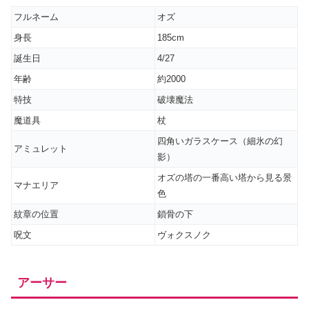
フルネーム
オズ
身長
185cm
誕生日
4/27
年齢
約2000
特技
破壊魔法
魔道具
杖
四角いガラスケース（細氷の幻
アミュレット
影）
オズの塔の一番高い塔から見る景
マナエリア
色
紋章の位置
鎖骨の下
呪文
ヴォクスノク
アーサー