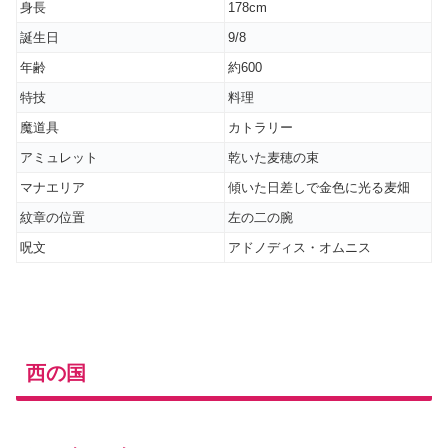
身長
178cm
誕生日
9/8
年齢
約600
特技
料理
魔道具
カトラリー
アミュレット
乾いた麦穂の束
マナエリア
傾いた日差しで金色に光る麦畑
紋章の位置
左の二の腕
呪文
アドノディス・オムニス
西の国