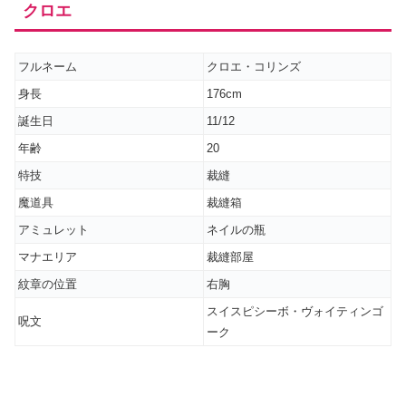
クロエ
フルネーム
クロエ・コリンズ
身長
176cm
誕生日
11/12
年齢
20
特技
裁縫
魔道具
裁縫箱
アミュレット
ネイルの瓶
マナエリア
裁縫部屋
紋章の位置
右胸
スイスピシーボ・ヴォイティンゴ
呪文
ーク