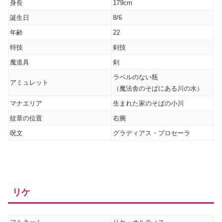
身長
179cm
誕生日
8/6
年齢
22
特技
剣技
魔道具
剣
ラベルのない瓶
アミュレット
（魔法舎のそばにある川の水）
マナエリア
生まれた家のそばの小川
紋章の位置
右腕
呪文
グラディアス・プロセーラ
リケ