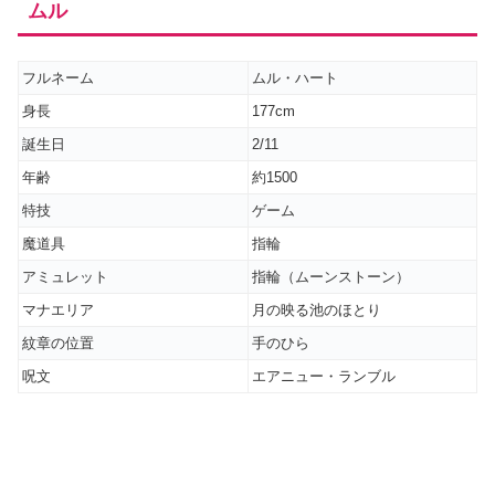
ムル
フルネーム
ムル・ハート
身長
177cm
誕生日
2/11
年齢
約1500
特技
ゲーム
魔道具
指輪
アミュレット
指輪（ムーンストーン）
マナエリア
月の映る池のほとり
紋章の位置
手のひら
呪文
エアニュー・ランブル