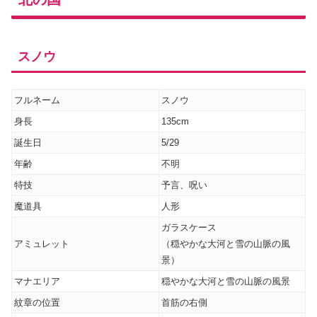
スノウ
フルネーム
スノウ
身長
135cm
誕生日
5/29
年齢
不明
特技
予言、呪い
魔道具
人形
ガラスケース
アミュレット
（穏やかな大河と雪の山脈の風
景）
マナエリア
穏やかな大河と雪の山脈の風景
紋章の位置
首筋の右側