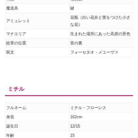
魔道具
鍵
花瓶（白い花弁と蕾をつけた小さ
アミュレット
な花）
マナエリア
生まれた場所にあった高原の景色
紋章の位置
首の裏
呪文
フォーセタオ・メユーヴァ
ミチル
フルネーム
ミチル・フローレス
身長
162cm
誕生日
12/15
年齢
15