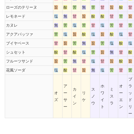
ローズのテリーヌ
旨
酸
苦
無
苦
甘
旨
酸
甘
レモネード
塩
無
甘
旨
酸
酸
甘
苦
旨
カヌレ
無
苦
塩
苦
甘
塩
苦
甘
苦
アクアパッツァ
苦
塩
旨
酸
塩
旨
酸
塩
甘
ブイヤベース
甘
旨
苦
無
旨
苦
塩
酸
塩
シュセット
酸
甘
酸
塩
苦
旨
無
甘
酸
フルーツサンド
旨
苦
無
甘
塩
甘
旨
酸
旨
花風ソーダ
塩
酸
甘
旨
無
塩
苦
甘
苦
ブ
ア
ホ
オ
ラ
カ
ス
ミ
オ
ー
リ
ワ
ー
ッ
イ
ノ
ス
ズ
サ
ケ
イ
エ
ド
ン
ウ
ラ
ー
ト
ン
リ
ー