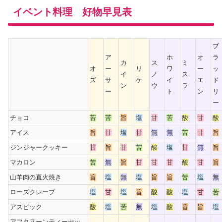
イベント料理 好物早見表
ブ
ア
ホ
オ
ラ
カ
ス
ミ
オ
ー
リ
ワ
ー
ッ
イ
ノ
ス
ズ
サ
ケ
イ
エ
ド
ン
ウ
ラ
ー
ト
ン
リ
ー
チョコ
苦
苦
旨
塩
甘
苦
酸
甘
酸
アイス
旨
甘
塩
甘
無
無
苦
甘
旨
ジンジャークッキー
甘
旨
甘
苦
酸
塩
甘
無
旨
マカロン
苦
無
旨
甘
甘
甘
酸
甘
旨
山羊肉の直火焼き
旨
塩
無
塩
旨
旨
苦
塩
無
ローズクレープ
塩
甘
塩
旨
酸
酸
塩
甘
苦
アスピック
酸
塩
苦
無
塩
酸
旨
旨
塩
アフタヌーンティーセッ