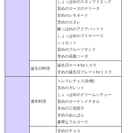
しょっぱめのスタッフドエッグ
旨めのローズのテリーヌ
甘めのレモネード
苦めのカヌレ
酸っぱめのアクアパッツァ
しょっぱめのブイヤベース
シュセット
旨めのフルーツサンド
苦めの花風ソーダ
誕生日ケーキforミスラ
誕生日料理
甘めの誕生日プレートforミスラ
トレスレチェス(全種)
甘めのガレット
しょっぱめのクリームシチュー
通常料理
旨めのカーケンメテオル
甘めの三色団子
甘めのあんぱん
豪華なフルコース
甘めのチョコ