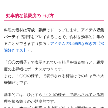
効率的な親愛度の上げ方
料理の素材は
育成
・
訓練
でドロップします。
アイテム収集
パーティ
で訓練をプレイすることで、食材を効率的に集め
ることができます（参考：
アイテムの効率的な稼ぎ方【掃
除好きオズ】
）。
「
〇〇の様子
」で表示されている料理を振る舞うと、
親愛
度の上昇幅にボーナス
がつきます。
また、「〇〇の様子」で表示される料理はそのキャラの
大
好物
だけです。
基本的には、ひたすら
「〇〇の様子」で表示されている料
理を振る舞う
のが効率的です。