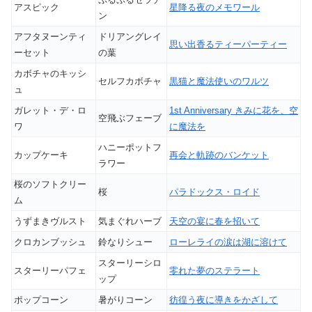
アスピック
星降る夜のメモワール
ン
アフタヌーンティ
ドリアングレイ
思い出香るティーパーティー
ーセット
の葉
カボチャのキッシ
セルフカボチャ
黒猫と魔法使いのワルツ
ュ
ガレット・デ・ロ
1st Anniversary きみに花を、空
空飛ぶフェーブ
ワ
に魔法を
ハニーポットフ
カップケーキ
再会と軌跡のバンケット
ラワー
桜のソフトクリー
桜
パラドックス・ロイド
ム
うずまきヴルスト
気まぐれハーブ
天空の宴に春を招いて
クロカンブッシュ
鈴なりシュー
ローレライの涙は湖に溶けて
スターリーシロ
スターリーパフェ
零れた夢のステラート
ップ
ポップコーン
暑がりコーン
彷徨う夜に導きをかざして