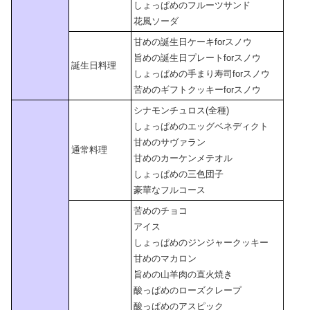
しょっぱめのフルーツサンド
花風ソーダ
甘めの誕生日ケーキforスノウ
旨めの誕生日プレートforスノウ
誕生日料理
しょっぱめの手まり寿司forスノウ
苦めのギフトクッキーforスノウ
シナモンチュロス(全種)
しょっぱめのエッグベネディクト
甘めのサヴァラン
通常料理
甘めのカーケンメテオル
しょっぱめの三色団子
豪華なフルコース
苦めのチョコ
アイス
しょっぱめのジンジャークッキー
甘めのマカロン
旨めの山羊肉の直火焼き
酸っぱめのローズクレープ
酸っぱめのアスピック