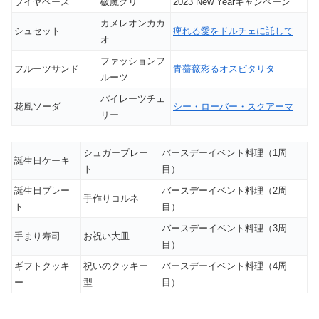
ブイヤベース
破魔グリ
2023 New Yearキャンペーン
カメレオンカカ
シュセット
痺れる愛をドルチェに託して
オ
ファッションフ
フルーツサンド
青薔薇彩るオスピタリタ
ルーツ
パイレーツチェ
花風ソーダ
シー・ローバー・スクアーマ
リー
シュガープレー
バースデーイベント料理（1周
誕生日ケーキ
ト
目）
誕生日プレー
バースデーイベント料理（2周
手作りコルネ
ト
目）
バースデーイベント料理（3周
手まり寿司
お祝い大皿
目）
ギフトクッキ
祝いのクッキー
バースデーイベント料理（4周
ー
型
目）