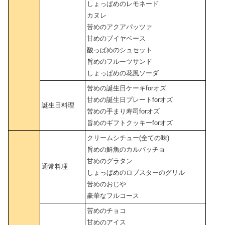
しょっぱめのレモネード
カヌレ
苦めのアクアパッツァ
甘めのブイヤベース
酸っぱめのシュセット
旨めのフルーツサンド
しょっぱめの花風ソーダ
苦めの誕生日ケーキforオズ
甘めの誕生日プレートforオズ
誕生日料理
苦めの手まり寿司forオズ
旨めのギフトクッキーforオズ
クリームシチュー(全ての味)
旨めの鮮魚のカルパッチョ
甘めのグラタン
通常料理
しょっぱめのロブスターのグリル
苦めのおじや
豪華なフルコース
苦めのチョコ
甘めのアイス