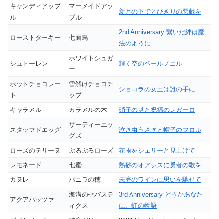
キャンディアップ
マーメイドアッ
新月の下でとびきりの悪戯を
ル
プル
2nd Anniversary 繋いだ絆は魔
ローストターキー
七面鳥
法のように
ホワイトシュガ
シュトーレン
輝く空のペールノエル
ー
ホットチョコレー
雪解けチョコチ
ショコラの女王は誰の手に
ト
ップ
キャラメル
カラメルの木
硝子の塔と祝福のレガーロ
サーティーエッ
スタッフドエッグ
泣き虫うさぎと帽子のフロル
グズ
ローズのテリーヌ
ぶるぶるローズ
花雨をシェリーと見上げて
レモネード
七蜜
熱砂のオアシスに勇者の歌を
カヌレ
バニラの穂
未完のワインに思いを馳せて
海溝のセバステ
3rd Anniversary どうかあなた
アクアパッツァ
ィクス
に、虹の物語