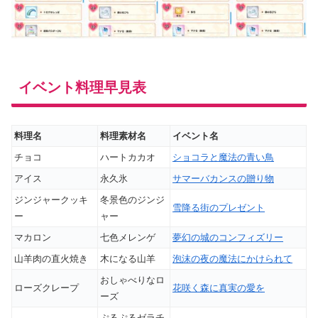
イベント料理早見表
料理名
料理素材名
イベント名
チョコ
ハートカカオ
ショコラと魔法の青い鳥
アイス
永久氷
サマーバカンスの贈り物
ジンジャークッキ
冬景色のジンジ
雪降る街のプレゼント
ー
ャー
マカロン
七色メレンゲ
夢幻の城のコンフィズリー
山羊肉の直火焼き
木になる山羊
泡沫の夜の魔法にかけられて
おしゃべりなロ
ローズクレープ
花咲く森に真実の愛を
ーズ
ぷるぷるゼラチ