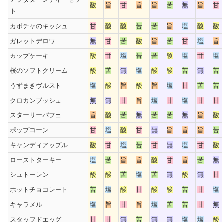
酸
旨
甘
旨
旨
苦
無
旨
甘
ト
カボチャのキッシュ
甘
酸
酸
苦
苦
旨
塩
酸
酸
ガレットデロワ
無
甘
苦
酸
旨
苦
甘
塩
旨
カップケーキ
酸
甘
塩
苦
苦
酸
塩
甘
塩
桜のソフトクリーム
酸
苦
無
塩
酸
酸
苦
無
苦
うずまきヴルスト
塩
酸
旨
酸
旨
塩
甘
苦
苦
クロカンブッシュ
無
無
甘
旨
塩
甘
塩
甘
甘
スターリーパフェ
旨
酸
苦
無
苦
苦
無
旨
酸
ポップコーン
甘
塩
酸
甘
無
旨
旨
旨
苦
キャンディアップル
酸
甘
塩
苦
甘
無
塩
甘
酸
ローストターキー
塩
苦
旨
旨
酸
甘
旨
苦
無
シュトーレン
酸
酸
苦
塩
苦
無
酸
無
甘
ホットチョコレート
苦
塩
酸
甘
酸
酸
苦
甘
塩
キャラメル
塩
旨
甘
旨
塩
苦
苦
甘
無
スタッフドエッグ
甘
甘
無
苦
無
無
塩
塩
酸