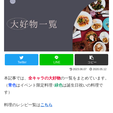
Twitter
LINE
コピー
2023.06.07
2020.05.12
本記事では、
全キャラの大好物
の一覧をまとめています。
（
青色
はイベント限定料理･
緑色
は誕生日祝いの料理で
す）
料理のレシピ一覧は
こちら