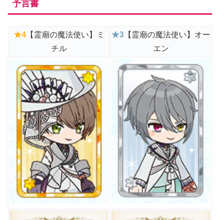
予言書
★
4
【霊廟の魔法使い】ミ
★3
【霊廟の魔法使い】オー
チル
エン