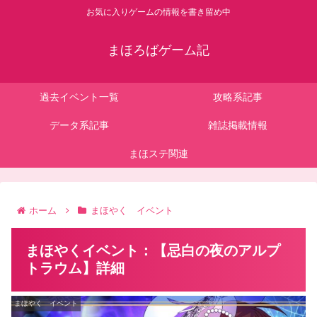
お気に入りゲームの情報を書き留め中
まほろばゲーム記
過去イベント一覧
攻略系記事
データ系記事
雑誌掲載情報
まほステ関連
ホーム
まほやく イベント
まほやくイベント：【忌白の夜のアルプ
トラウム】詳細
まほやく イベント