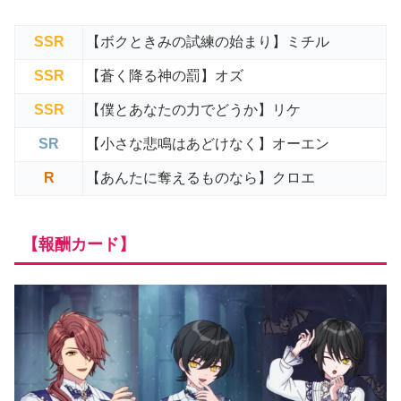
SSR
【ボクときみの試練の始まり】ミチル
SSR
【蒼く降る神の罰】オズ
SSR
【僕とあなたの力でどうか】リケ
SR
【小さな悲鳴はあどけなく】オーエン
R
【あんたに奪えるものなら】クロエ
【報酬カード】