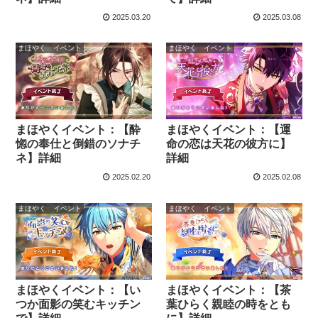
2025.03.20
2025.03.08
まほやく イベント
まほやく イベント
まほやくイベント：【酔
まほやくイベント：【運
惚の奉仕と倒錯のソナチ
命の恋は天花の彼方に】
ネ】詳細
詳細
2025.02.20
2025.02.08
まほやく イベント
まほやく イベント
まほやくイベント：【い
まほやくイベント：【茶
つか面影の笑むキッチン
葉ひらく親睦の時をとも