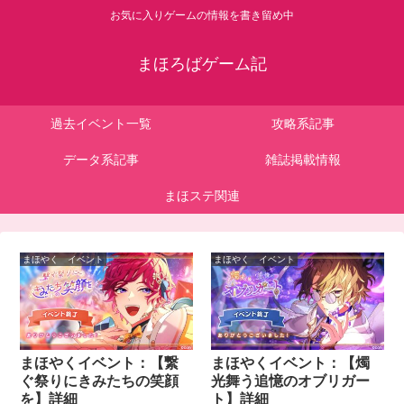
お気に入りゲームの情報を書き留め中
まほろばゲーム記
過去イベント一覧
攻略系記事
データ系記事
雑誌掲載情報
まほステ関連
まほやく イベント
まほやく イベント
まほやくイベント：【繋
まほやくイベント：【燭
ぐ祭りにきみたちの笑顔
光舞う追憶のオブリガー
を】詳細
ト】詳細