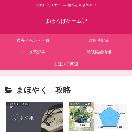
お気に入りゲームの情報を書き留め中
まほろばゲーム記
過去イベント一覧
攻略系記事
データ系記事
雑誌掲載情報
まほステ関連
まほやく 攻略
まほやく 攻略
まほやく 攻略